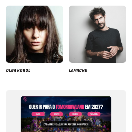
OLGA KOROL
LAMACHE
Item
1
of
12