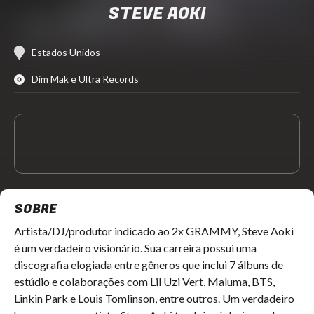
STEVE AOKI
Estados Unidos
Dim Mak e Ultra Records
SOBRE
Artista/DJ/produtor indicado ao 2x GRAMMY, Steve Aoki
é um verdadeiro visionário. Sua carreira possui uma
discografia elogiada entre gêneros que inclui 7 álbuns de
estúdio e colaborações com Lil Uzi Vert, Maluma, BTS,
Linkin Park e Louis Tomlinson, entre outros. Um verdadeiro