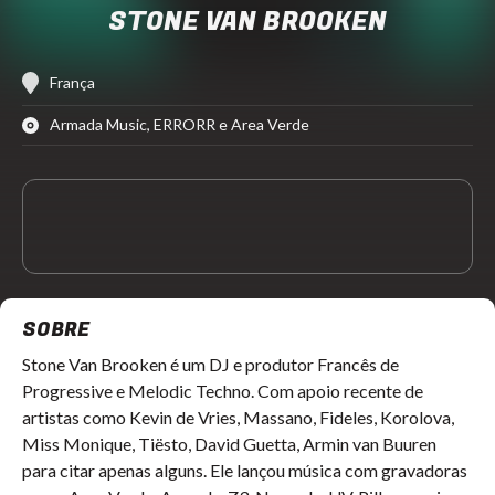
STONE VAN BROOKEN
França
Armada Music, ERRORR e Area Verde
SOBRE
Stone Van Brooken é um DJ e produtor Francês de
Progressive e Melodic Techno. Com apoio recente de
artistas como Kevin de Vries, Massano, Fideles, Korolova,
Miss Monique, Tiësto, David Guetta, Armin van Buuren
para citar apenas alguns. Ele lançou música com gravadoras