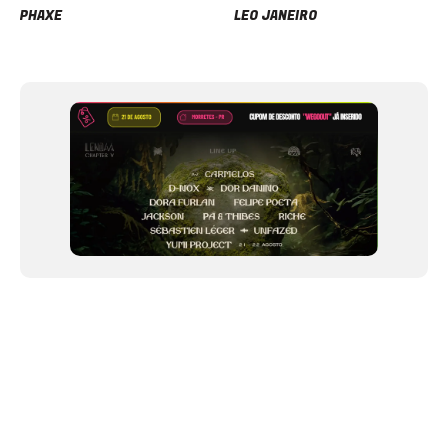
PHAXE
LEO JANEIRO
Item
1
of
12