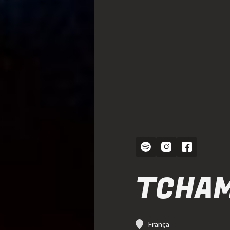
TCHAM
França