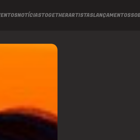
VENTOS
NOTÍCIAS
TOGETHER
ARTISTAS
LANÇAMENTOS
SO