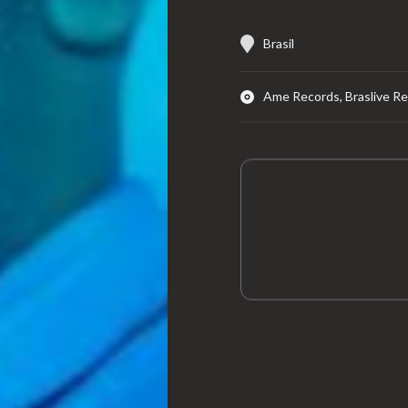
Brasil
Ame Records, Braslive Re