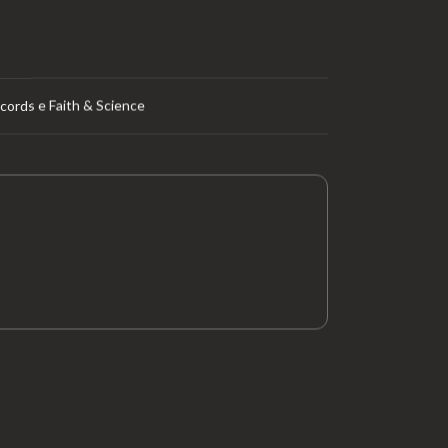
cords e Faith & Science