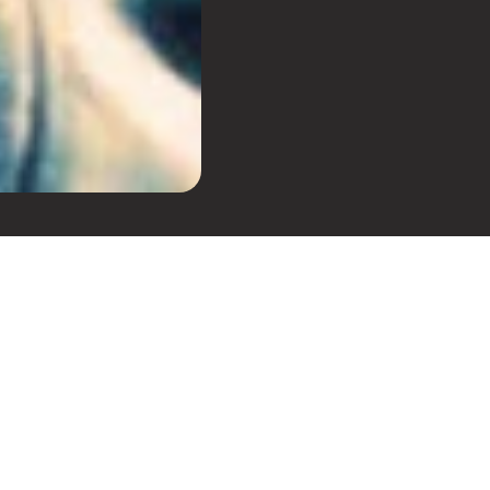
o, Greg Broussard,
de singles durante meados
nciado por conflitos
Afrika Bambaataa e "Hip-
alma extrovertida de
ua base em Los Angeles em
 "Egypt, Egypt", lançado