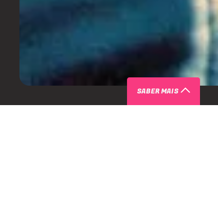
SABER MAIS
SOBRE
Um dos produtores mais inovadores da era old-school/eletr
também conhecido como Egyptian Lover, gravou uma série 
dos anos 80 que se mostraram influentes por décadas. Influe
sonoros entre Kraftwerk/hip-hop, como "Planet Rock" de 
Hop Be Bop (Don't Stop)" de Man Parrish, assim como pela 
amante de Prince e Zapp, Broussard começou a gravar em s
1983. Um ano depois, ele surgiu com o hino do breakdancing