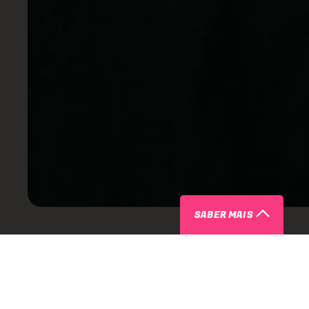
SABER MAIS
SOBRE
O cenário minguante de música eletrônica em Tocantins se 