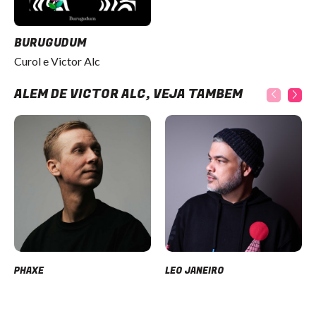
BURUGUDUM
Curol e Victor Alc
ALÉM DE VICTOR ALC, VEJA TAMBÉM
PHAXE
LEO JANEIRO
Item
1
of
12