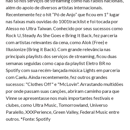
não só nos serviços de streaming como nas rádios nacionais,
além do apoio de diversos artistas internacionais.
Recentemente fez o hit “Pó de Anjo” que ficou em 1º lugar
nas faixas mais ouvidas do 1001tracklist e foi tocada por
Alesso no Ultra Taiwan. Conhecido por seus sucessos como
Rock U, Steady As She Goes e Bring It Back, fez parceria
com artistas relevantes da cena, como Alok (Free) e
Illusionize (Bring it Back). Com grande relevância nas
principais playlists dos serviços de streaming, ficou duas
semanas seguidas como capa da playlist Eletro BR no
Spotify com sua recém-lançada música Lights em parceria
com Caelu. Ainda recentemente, fez outros grandes
sucessos: "Clothes Off" e "McLovin". Arrastando multidões
por onde passam suas canções, abriram caminho para que
Vinne se apresentasse nos mais importantes festivais e
clubes, como Ultra Music, Tomorrowland, Universo
Paralello, XXXPerience, Green Valley, Federal Music entre
outros. *Fonte: Spotify