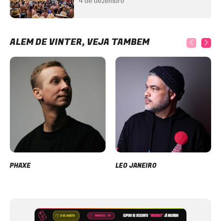
4 de dezembro
ALÉM DE VINTER, VEJA TAMBÉM
PHAXE
LEO JANEIRO
Item
1
of
12