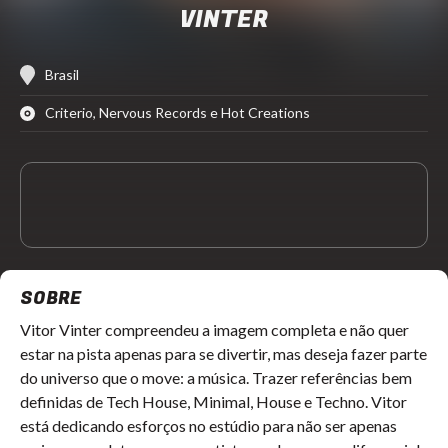
VINTER
Brasil
Criterio, Nervous Records e Hot Creations
SOBRE
Vitor Vinter compreendeu a imagem completa e não quer
estar na pista apenas para se divertir, mas deseja fazer parte
do universo que o move: a música. Trazer referências bem
definidas de Tech House, Minimal, House e Techno. Vitor
está dedicando esforços no estúdio para não ser apenas