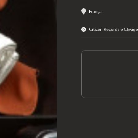
França
Citizen Records e Clivag