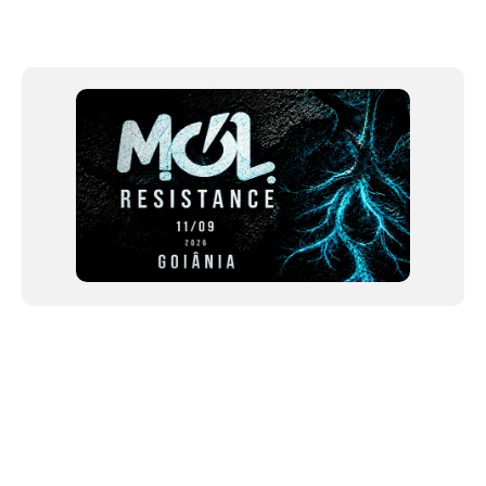
Item
1
of
12