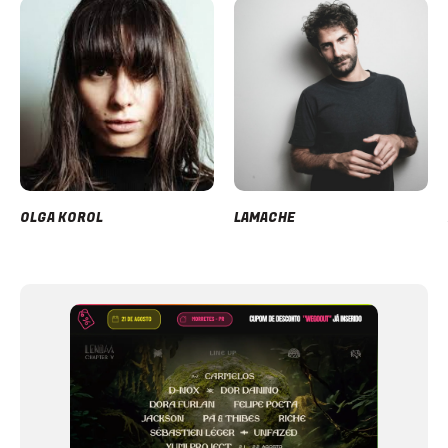
OLGA KOROL
LAMACHE
Item
1
of
12