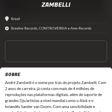
ZAMBELLI
Brasil
Braslive Records, CONTROVERSIA e Ame Records
SOBRE
André Zambelli é o nome por trás do projeto
Zambelli
. Com
2 anos de carreira, já conta com mais de 4 milhões de
reproduções nas plataformas digitais, além de suporte de
grandes Djs/artistas a nível mundial como o
Alok
e o
holandês
Sander van Doorn
. Com uma sensibilidade e