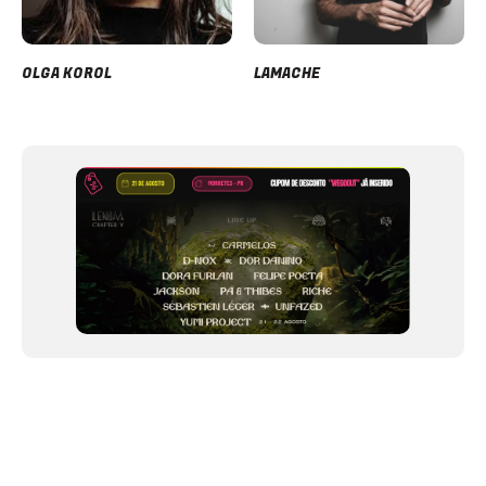
OLGA KOROL
LAMACHE
Item
1
of
12