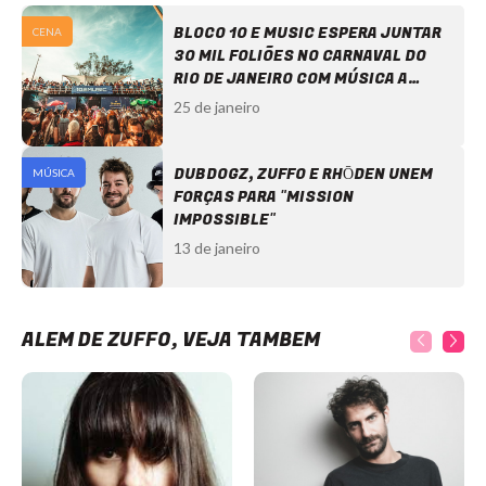
BLOCO 10 E MUSIC ESPERA JUNTAR
CENA
30 MIL FOLIÕES NO CARNAVAL DO
RIO DE JANEIRO COM MÚSICA A
ELETRÔNICA
25 de janeiro
DUBDOGZ, ZUFFO E RHŌDEN UNEM
MÚSICA
FORÇAS PARA "MISSION
IMPOSSIBLE"
13 de janeiro
ALÉM DE ZUFFO, VEJA TAMBÉM