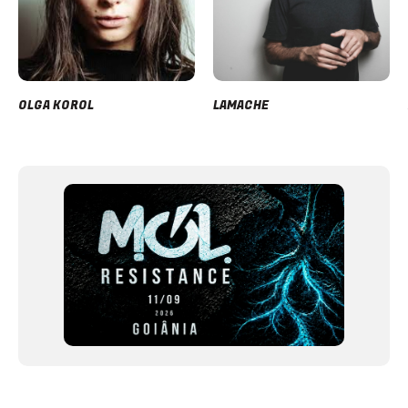
OLGA KOROL
LAMACHE
Item
1
of
12