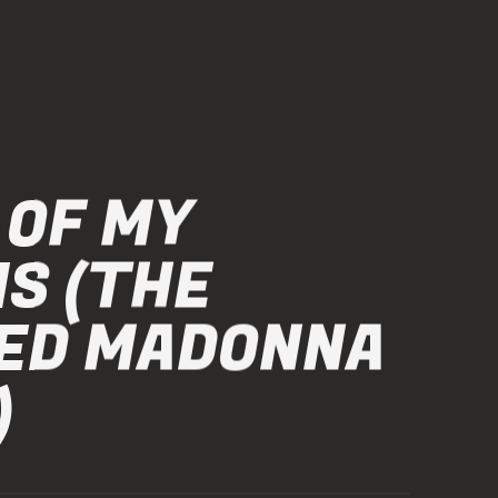
 OF MY
S (THE
ED MADONNA
)