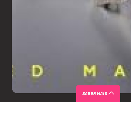
SABER MAIS