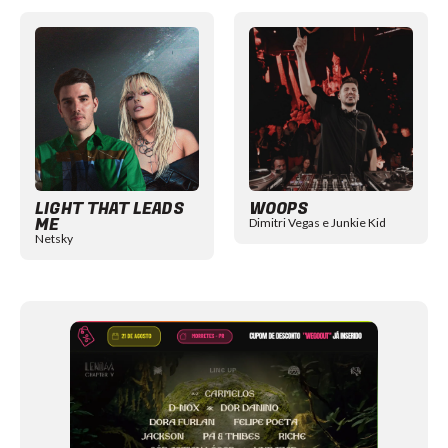
Item
1
of
12
LIGHT THAT LEADS
WOOPS
ME
Dimitri Vegas e Junkie Kid
Netsky