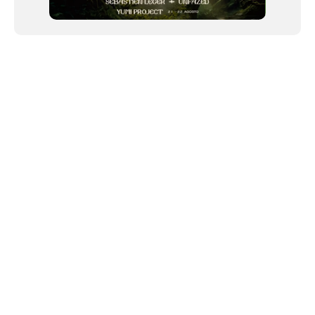
NEWSLETTER
©2024 We Go Out, todos os direitos reservados. Versao 20250603.
O We Go Out e um site informativo, que publica
noticias
, novidades de