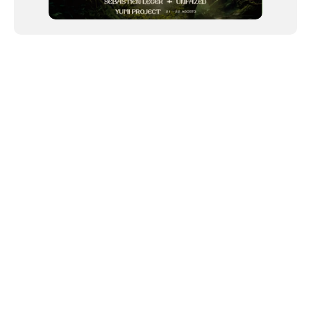
NEWSLETTER
©2024 We Go Out, todos os direitos reservados. Versao 20250603.
O We Go Out e um site informativo, que publica
noticias
, novidades de