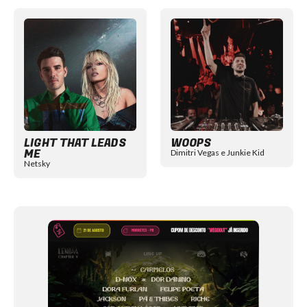
Item
1
of
12
LIGHT THAT LEADS
WOOPS
ME
Dimitri Vegas e Junkie Kid
Netsky