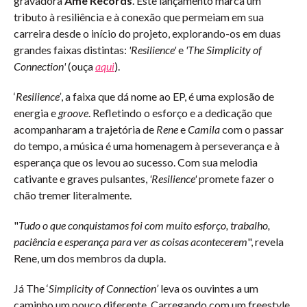
gravadora
Ame Records
. Este lançamento marca um
tributo à resiliência e à conexão que permeiam em sua
carreira desde o início do projeto, explorando-os em duas
grandes faixas distintas:
'Resilience'
e
'The Simplicity of
Connection'
(ouça
aqui
).
‘
Resilience’
, a faixa que dá nome ao EP, é uma explosão de
energia e
groove
. Refletindo o esforço e a dedicação que
acompanharam a trajetória de
Rene
e
Camila
com o passar
do tempo, a música é uma homenagem à perseverança e à
esperança que os levou ao sucesso. Com sua melodia
cativante e graves pulsantes,
'Resilience'
promete fazer o
chão tremer literalmente.
"
Tudo o que conquistamos foi com muito esforço, trabalho,
paciência e esperança para ver as coisas acontecerem
", revela
Rene, um dos membros da dupla.
Já The ‘
Simplicity of Connection’
leva os ouvintes a um
caminho um pouco diferente. Carregando com um freestyle