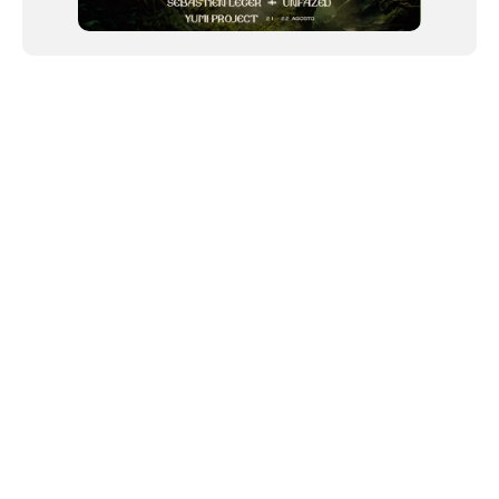
NEWSLETTER
©2024 We Go Out, todos os direitos reservados. Versao 20250603.
O We Go Out e um site informativo, que publica
noticias
, novidades de