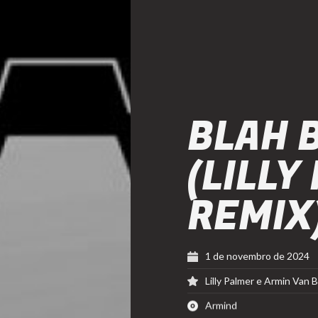
BLAH 
(LILLY
REMIX
1 de novembro de 2024
Lilly Palmer e Armin Van 
Armind