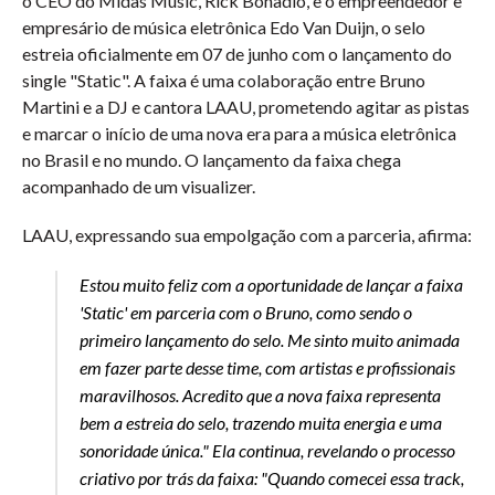
o CEO do Midas Music, Rick Bonadio, e o empreendedor e
empresário de música eletrônica Edo Van Duijn, o selo
estreia oficialmente em 07 de junho com o lançamento do
single "Static". A faixa é uma colaboração entre Bruno
Martini e a DJ e cantora LAAU, prometendo agitar as pistas
e marcar o início de uma nova era para a música eletrônica
no Brasil e no mundo.
O lançamento da faixa chega
acompanhado de um visualizer.
LAAU, expressando sua empolgação com a parceria, afirma:
Estou muito feliz com a oportunidade de lançar a faixa
'Static' em parceria com o Bruno, como sendo o
primeiro lançamento do selo. Me sinto muito animada
em fazer parte desse time, com artistas e profissionais
maravilhosos. Acredito que a nova faixa representa
bem a estreia do selo, trazendo muita energia e uma
sonoridade única." Ela continua, revelando o processo
criativo por trás da faixa: "Quando comecei essa track,