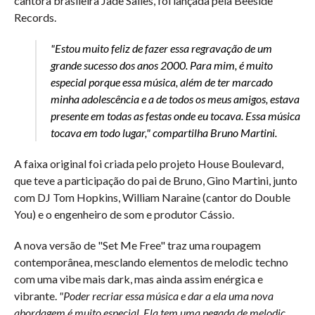
cantora brasileira Jade Salles, foi lançada pela Beeside
Records.
"Estou muito feliz de fazer essa regravação de um
grande sucesso dos anos 2000. Para mim, é muito
especial porque essa música, além de ter marcado
minha adolescência e a de todos os meus amigos, estava
presente em todas as festas onde eu tocava. Essa música
tocava em todo lugar,"
compartilha Bruno Martini.
A faixa original foi criada pelo projeto House Boulevard,
que teve a participação do pai de Bruno, Gino Martini, junto
com DJ Tom Hopkins, William Naraine (cantor do Double
You) e o engenheiro de som e produtor Cássio.
A nova versão de "Set Me Free" traz uma roupagem
contemporânea, mesclando elementos de melodic techno
com uma vibe mais dark, mas ainda assim enérgica e
vibrante.
"Poder recriar essa música e dar a ela uma nova
abordagem é muito especial. Ela tem uma pegada de melodic