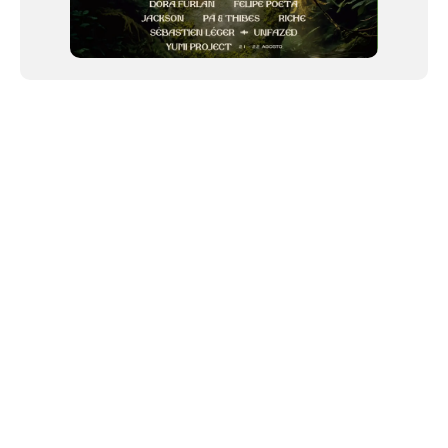
NEWSLETTER
©2024 We Go Out, todos os direitos reservados. Versao 20250603.