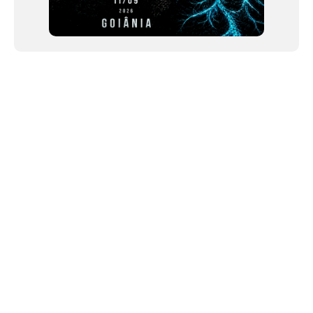
NEWSLETTER
©2024 We Go Out, todos os direitos reservados. Versao 20250603.