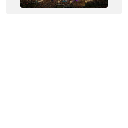
NEWSLETTER
©2024 We Go Out, todos os direitos reservados. Versao 20250603.
O We Go Out e um site informativo, que publica
noticias
, novidades de