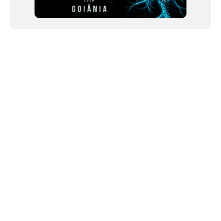
NEWSLETTER
©2024 We Go Out, todos os direitos reservados. Versao 20250603.
O We Go Out e um site informativo, que publica
noticias
, novidades de