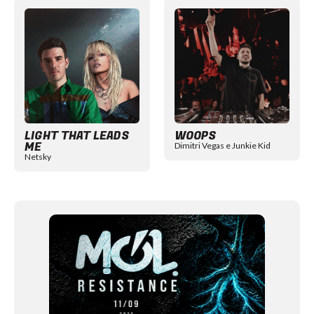
Item
1
of
12
LIGHT THAT LEADS
WOOPS
ME
Dimitri Vegas e Junkie Kid
Netsky