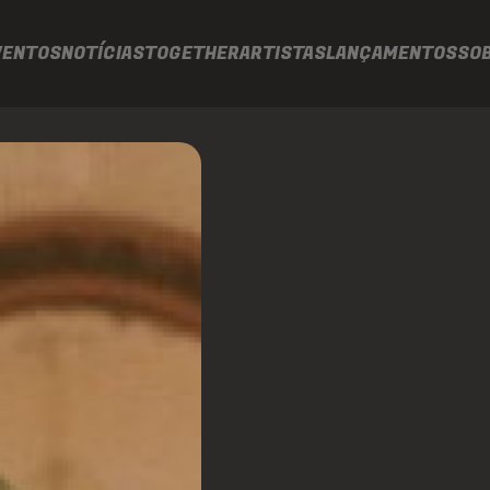
VENTOS
NOTÍCIAS
TOGETHER
ARTISTAS
LANÇAMENTOS
SO