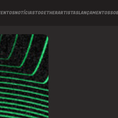
VENTOS
NOTÍCIAS
TOGETHER
ARTISTAS
LANÇAMENTOS
SO