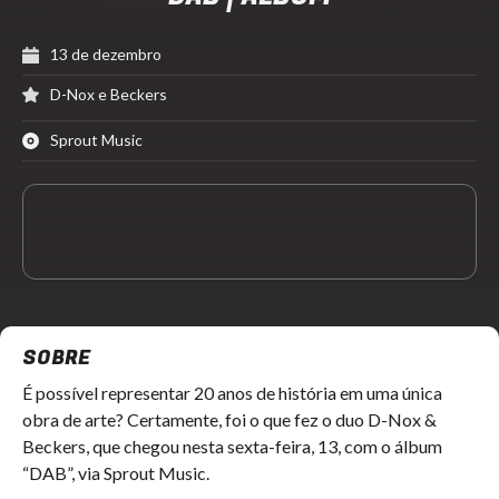
13 de dezembro
D-Nox e Beckers
Sprout Music
SOBRE
É possível representar 20 anos de história em uma única
obra de arte? Certamente, foi o que fez o duo D-Nox &
Beckers, que chegou nesta sexta-feira, 13, com o álbum
“DAB”, via Sprout Music.