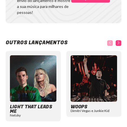
envio do lançamento e mostre
a sua música para milhares de
pessoas!
OUTROS LANÇAMENTOS
Item
1
of
12
LIGHT THAT LEADS
WOOPS
ME
Dimitri Vegas e Junkie Kid
Netsky