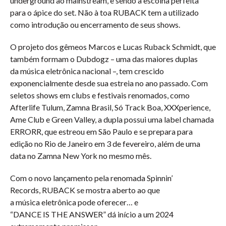
underground ao mainstream, e sendo a escolha perfeita
para o ápice do set. Não à toa RUBACK tem a utilizado
como introdução ou encerramento de seus shows.
O projeto dos gêmeos Marcos e Lucas Ruback Schmidt, que
também formam o Dubdogz – uma das maiores duplas
da música eletrônica nacional –, tem crescido
exponencialmente desde sua estreia no ano passado. Com
seletos shows em clubs e festivais renomados, como
Afterlife Tulum, Zamna Brasil, Só Track Boa, XXXperience,
Ame Club e Green Valley, a dupla possui uma label chamada
ERRORR, que estreou em São Paulo e se prepara para
edição no Rio de Janeiro em 3 de fevereiro, além de uma
data no Zamna New York no mesmo mês.
Com o novo lançamento pela renomada Spinnin’
Records, RUBACK se mostra aberto ao que
a música eletrônica pode oferecer… e
“DANCE IS THE ANSWER” dá início a um 2024