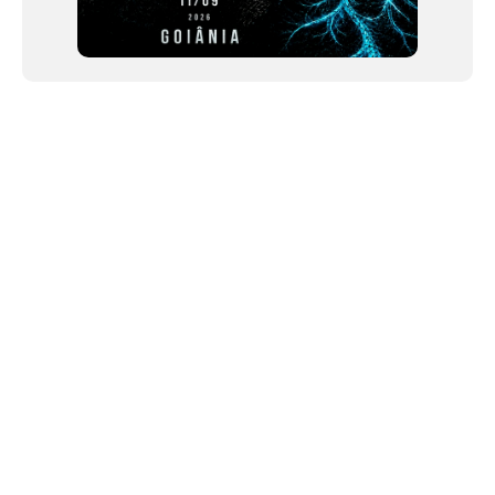
NEWSLETTER
©2024 We Go Out, todos os direitos reservados. Versao 20250603.