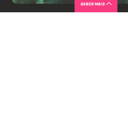
SABER MAIS
SOBRE
Poucas músicas atravessam gerações com a mesma força d
eternizada por Cássia Eller pode ser ouvida até os dias de 
e festas, despertando emoções em quem cresceu ouvindo-a. 
imprime sua identidade única nessa história, lançando uma 
faixa ao lado da cantora Karin Martins, bem a tempo do Car
"”Malandragem” é uma música muito especial pra mim po
faz parte da minha vida. Da nossa vida. Muita gente sabe 
um calor no coração, uma lembrança gostosa da infância
de criar uma nova versão. E ela tem ido muito bem nas p
Longe de ser apenas uma releitura para as pistas, essa vers
ainda mais especial com a chegada do Carnaval. A energia n
“Malandragem” se mistura ao frescor da música eletrônica q