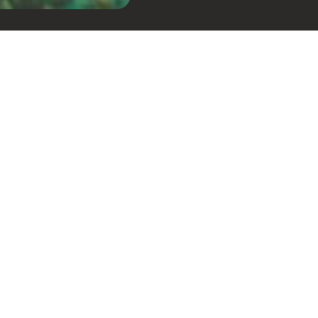
e “Malandragem”. A canção
hoje em encontros de amigos
Agora, Dre Guazzelli
nova versão autorizada da
naval.
rque, no fim das contas, ela
cantar ela de cor, e isso traz
. Por isso veio essa vontade
istas!", conta Dre.
ão ganha um significado
ostálgica de
ue Dre Guazzelli leva para