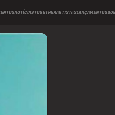
VENTOS
NOTÍCIAS
TOGETHER
ARTISTAS
LANÇAMENTOS
SO