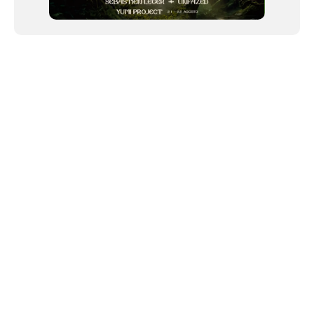
NEWSLETTER
©2024 We Go Out, todos os direitos reservados. Versao 20250603.
O We Go Out e um site informativo, que publica
noticias
, novidades de