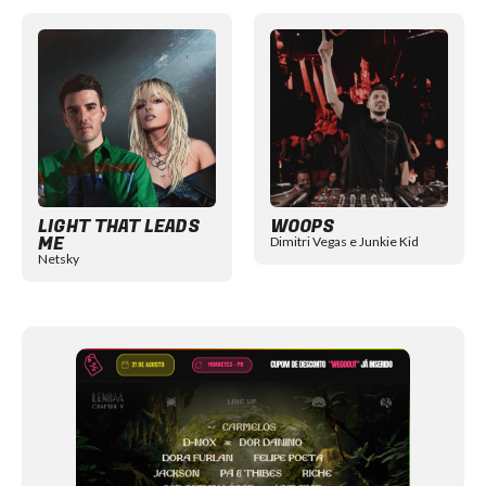
Item
1
of
12
LIGHT THAT LEADS
WOOPS
ME
Dimitri Vegas e Junkie Kid
Netsky