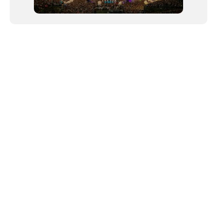
NEWSLETTER
©2024 We Go Out, todos os direitos reservados. Versao 20250603.
O We Go Out e um site informativo, que publica
noticias
, novidades de