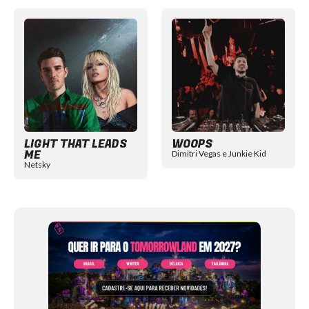
Item
1
of
12
LIGHT THAT LEADS
WOOPS
ME
Dimitri Vegas e Junkie Kid
Netsky