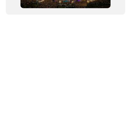
NEWSLETTER
©2024 We Go Out, todos os direitos reservados. Versao 20250603.
O We Go Out e um site informativo, que publica
noticias
, novidades de