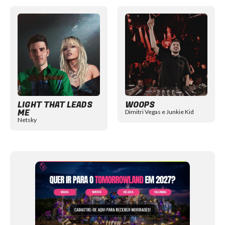
Item
1
of
12
LIGHT THAT LEADS
WOOPS
ME
Dimitri Vegas e Junkie Kid
Netsky