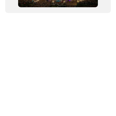
NEWSLETTER
©2024 We Go Out, todos os direitos reservados. Versao 20250603.
O We Go Out e um site informativo, que publica
noticias
, novidades de