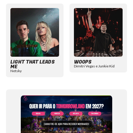
Item
1
of
12
LIGHT THAT LEADS
WOOPS
ME
Dimitri Vegas e Junkie Kid
Netsky