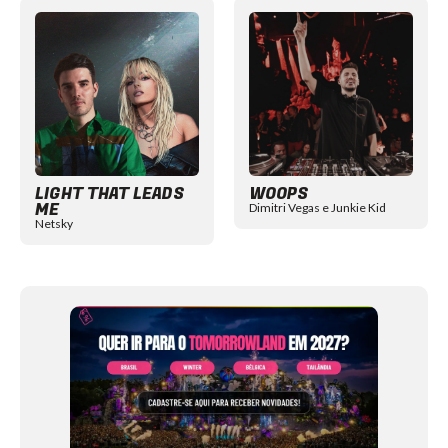
Item
1
of
12
LIGHT THAT LEADS
WOOPS
ME
Dimitri Vegas e Junkie Kid
Netsky