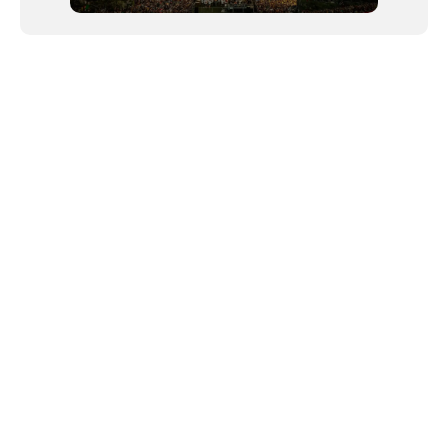
NEWSLETTER
©2024 We Go Out, todos os direitos reservados. Versao 20250603.
O We Go Out e um site informativo, que publica
noticias
, novidades de
artistas
,
lancamentos
e faz divulgacao de
eventos
periodicamente atraves da