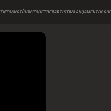
VENTOS
NOTÍCIAS
TOGETHER
ARTISTAS
LANÇAMENTOS
SO