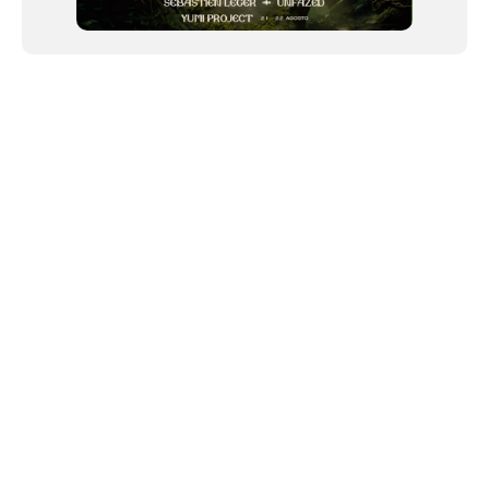
NEWSLETTER
©2024 We Go Out, todos os direitos reservados. Versao 20250603.
O We Go Out e um site informativo, que publica
noticias
, novidades de