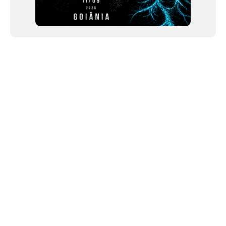
NEWSLETTER
©2024 We Go Out, todos os direitos reservados. Versao 20250603.