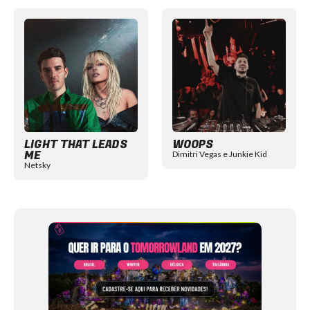
Item
1
of
12
LIGHT THAT LEADS
WOOPS
ME
Dimitri Vegas e Junkie Kid
Netsky