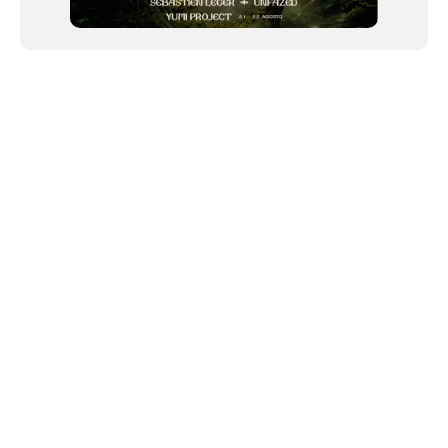
NEWSLETTER
©2024 We Go Out, todos os direitos reservados. Versao 20250603.
O We Go Out e um site informativo, que publica
noticias
, novidades de