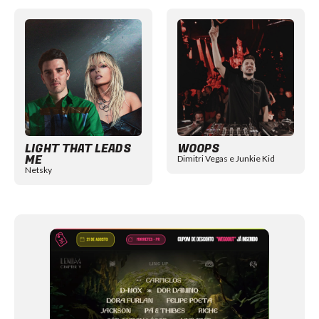
Item
1
of
12
LIGHT THAT LEADS
WOOPS
ME
Dimitri Vegas e Junkie Kid
Netsky