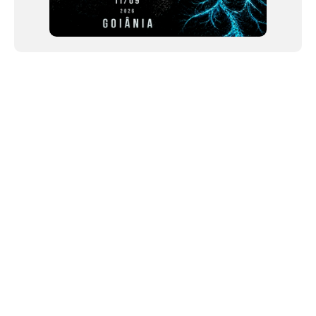
NEWSLETTER
©2024 We Go Out, todos os direitos reservados. Versao 20250603.