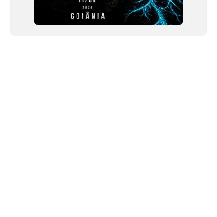
NEWSLETTER
©2024 We Go Out, todos os direitos reservados. Versao 20250603.