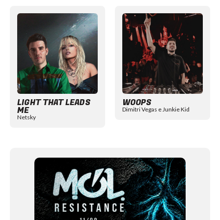
Item
1
of
12
LIGHT THAT LEADS
WOOPS
ME
Dimitri Vegas e Junkie Kid
Netsky