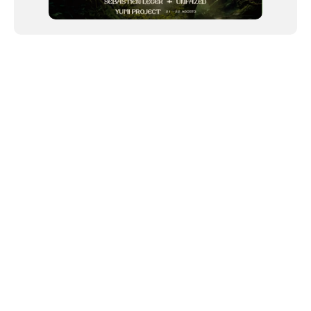
NEWSLETTER
©2024 We Go Out, todos os direitos reservados. Versao 20250603.
O We Go Out e um site informativo, que publica
noticias
, novidades de