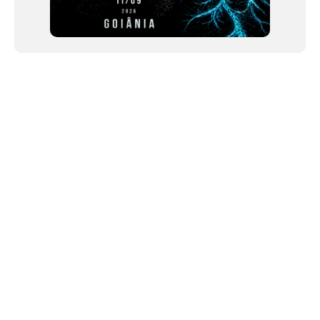
NEWSLETTER
©2024 We Go Out, todos os direitos reservados. Versao 20250603.