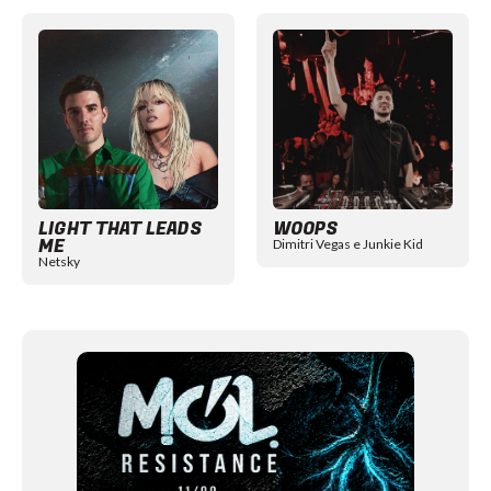
Item
1
of
12
LIGHT THAT LEADS
WOOPS
ME
Dimitri Vegas e Junkie Kid
Netsky