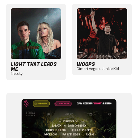
Item
1
of
12
LIGHT THAT LEADS
WOOPS
ME
Dimitri Vegas e Junkie Kid
Netsky