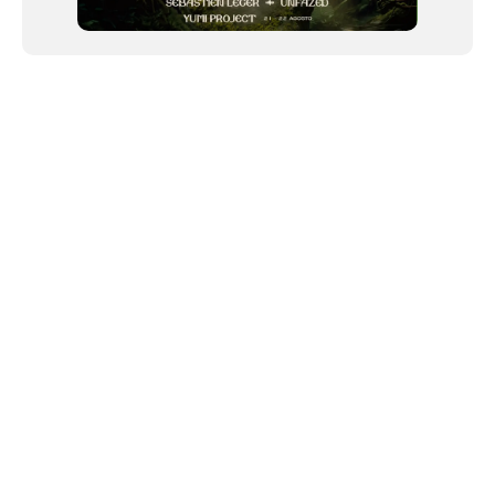
NEWSLETTER
©2024 We Go Out, todos os direitos reservados. Versao 20250603.
O We Go Out e um site informativo, que publica
noticias
, novidades de