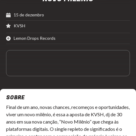
15 de dezembro
KVSH
Lemon Drops Records
SOBRE
Final de um ano, novas chances, recomeços e oportunidades,
viver um novo milênio, é essa a aposta de KVSH, dj de 30
anos em sua nova canção, “Novo Milênio” que chega às
plataformas digitais. O single repleto de significados é o