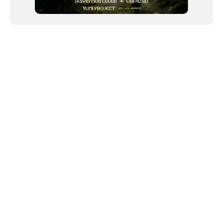
NEWSLETTER
©2024 We Go Out, todos os direitos reservados. Versao 20250603.
O We Go Out e um site informativo, que publica
noticias
, novidades de