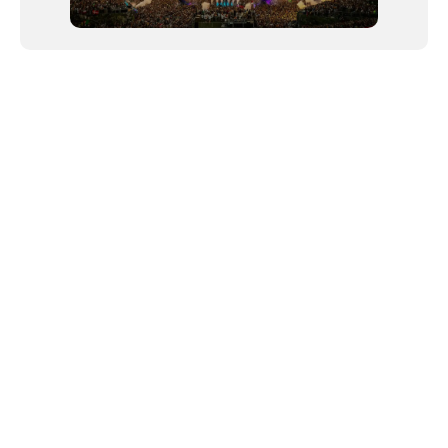
NEWSLETTER
©2024 We Go Out, todos os direitos reservados. Versao 20250603.
O We Go Out e um site informativo, que publica
noticias
, novidades de