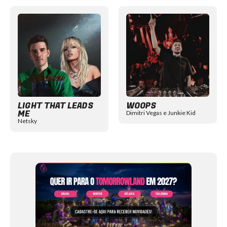
Item
1
of
12
LIGHT THAT LEADS
WOOPS
ME
Dimitri Vegas e Junkie Kid
Netsky